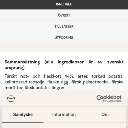
INNEHÅLL
ÖVRIGT
TILLSATSER
UTFODRING
Sammansättning (alla ingredienser är av svenskt
ursprung)
Färskt nöt- och fläskkött 44%, ärter, torkad potatis,
kallpressad rapsolja, färska ägg, färsk palsternacka, färska
morötter, färsk potatis, lingon.
Analytiska beståndsdelar
Protein 24%, fett 12%, växttråd 3,5%, kolhydrater (NFE)
44,5%, mineraler (råaska) 7%, (varav Kalcium 1,3% och
Samtycke
Information
Om
Fosfor 1%), vatten 9%. Omsättbar energi 1450 kJ/100 g