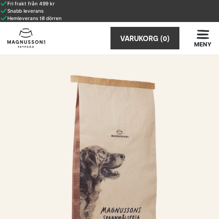
Fri frakt från 499 kr
Snabb leverans
Hemleverans till dörren
VARUKORG
(0)
MENY