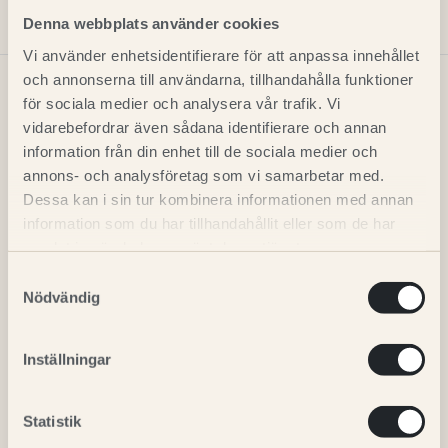
Denna webbplats använder cookies
Vi använder enhetsidentifierare för att anpassa innehållet
och annonserna till användarna, tillhandahålla funktioner
för sociala medier och analysera vår trafik. Vi
vidarebefordrar även sådana identifierare och annan
information från din enhet till de sociala medier och
RELATERADE PRODUKTER
annons- och analysföretag som vi samarbetar med.
Dessa kan i sin tur kombinera informationen med annan
information som du har tillhandahållit eller som de har
samlat in när du har använt deras tjänster.
Samtyckesval
Nödvändig
Inställningar
Statistik