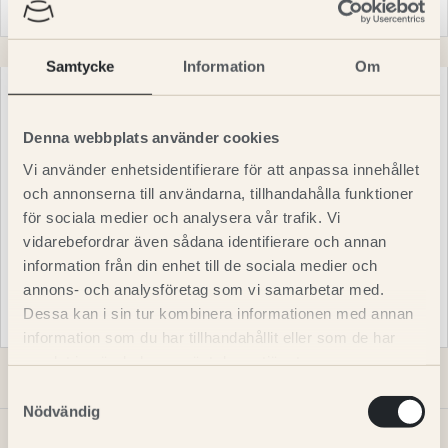
ÖVRIGT
Samtycke
Information
Om
Sammansättning (alla ingredienser är av svenskt
ursprung)
Denna webbplats använder cookies
Färskt nöt- och fläskkött 50%, grahamsmjöl, färska ägg,
Vi använder enhetsidentifierare för att anpassa innehållet
vegetabilisk olja och fett 6% (kallpressad rapsolja),
morötter, torkad potatispressmassa.
och annonserna till användarna, tillhandahålla funktioner
för sociala medier och analysera vår trafik. Vi
Analytiska beståndsdelar
vidarebefordrar även sådana identifierare och annan
Råprotein 28%, råolja och råfett 18%, växttråd 3%,
information från din enhet till de sociala medier och
kolhydrater (NFE) 35,7%, mineraler (råaska) 6,3%, (varav
annons- och analysföretag som vi samarbetar med.
Kalcium 1,3% och Fosfor 1%), vatten 9%. Omsättbar energi:
1577 kJ/100 g
Dessa kan i sin tur kombinera informationen med annan
information som du har tillhandahållit eller som de har
samlat in när du har använt deras tjänster.
Samtyckesval
Nödvändig