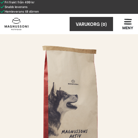
Fri frakt från 499 kr
Snabb leverans
Hemleverans till dörren
VARUKORG
(0)
MENY